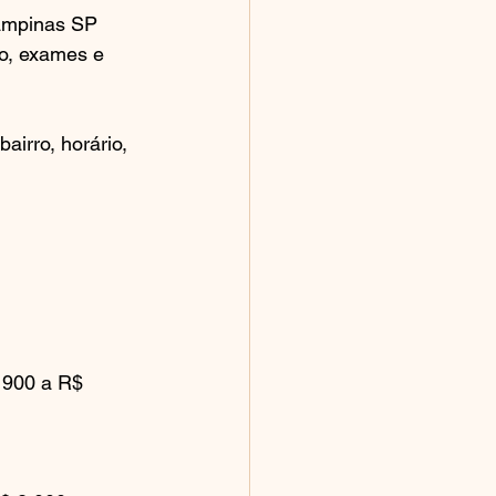
ampinas SP 
co, exames e 
airro, horário, 
 900 a R$ 