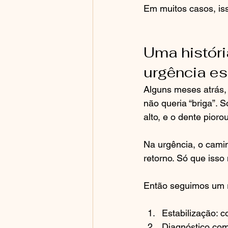
Em muitos casos, is
Uma histór
urgência e
Alguns meses atrás,
não queria “briga”. S
alto, e o dente pior
Na urgência, o camin
retorno. Só que isso
Então seguimos um ro
Estabilização: c
Diagnóstico com