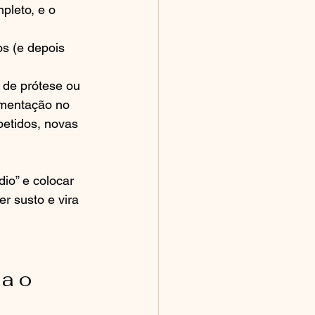
pleto, e o 
os (e depois 
 de prótese ou 
umentação no 
petidos, novas 
io” e colocar 
r susto e vira 
a o 