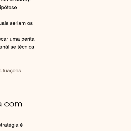
ipótese 
uais seriam os 
scar uma perita 
nálise técnica 
situações 
a com 
tratégia é 