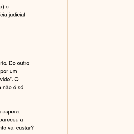
a) o 
a judicial 
io. Do outro 
 por um 
vido”. O 
 não é só 
 espera: 
apareceu a 
to vai custar? 