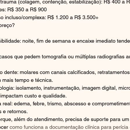
trauma (colagem, contenção, estabilização): R$ 400 a 
es: R$ 350 a R$ 900
so incluso/complexa: R$ 1.200 a R$ 3.500+
 preço?
ibilidade: noite, fim de semana e encaixe imediato tend
casos que pedem tomografia ou múltiplas radiografias 
 dente: molares com canais calcificados, retratamentos 
 mais tempo e técnica.
ologia: isolamento, instrumentação, imagem digital, micr
impactam custo e qualidade.
a real: edema, febre, trismo, abscesso e comprometiment
 e retornos.
rque, além do atendimento, precisa de suporte para um 
cer 
como funciona a documentação clínica para perícia