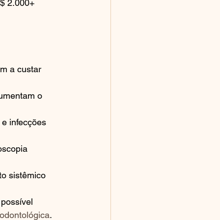
R$ 2.000+
em a custar 
aumentam o 
e infecções 
oscopia 
o sistêmico 
possível 
 odontológica
. 