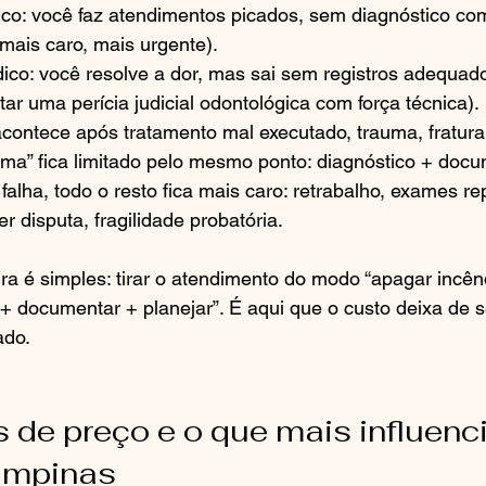
ico: você faz atendimentos picados, sem diagnóstico com
mais caro, mais urgente).
dico: você resolve a dor, mas sai sem registros adequad
entar uma perícia judicial odontológica com força técnica).
contece após tratamento mal executado, trauma, fratura
tema” fica limitado pelo mesmo ponto: diagnóstico + doc
falha, todo o resto fica mais caro: retrabalho, exames re
r disputa, fragilidade probatória.
gra é simples: tirar o atendimento do modo “apagar incênd
 + documentar + planejar”. É aqui que o custo deixa de se
ado.
s de preço e o que mais influenci
ampinas