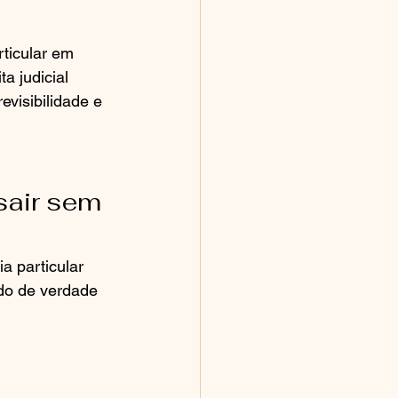
ticular em 
 judicial 
evisibilidade e 
sair sem 
 particular 
do de verdade 