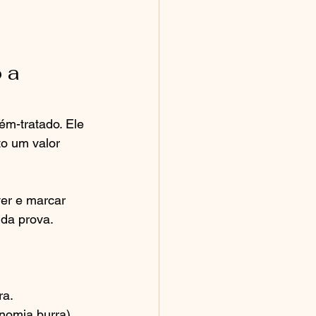
 a 
m-tratado. Ele 
to um valor 
er e marcar 
 da prova.
ra.
nomia burra).