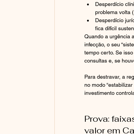
Desperdício clín
problema volta (
Desperdício jurí
fica difícil sust
Quando a urgência a
infecção, o seu “sis
tempo certo. Se isso 
consultas e, se houve
Para destravar, a re
no modo “estabilizar
investimento control
Prova: faixa
valor em C