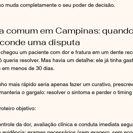
so muda completamente o seu poder de decisão.
ia comum em Campinas: quando
sconde uma disputa
 chegou um paciente com dor e fratura em um dente recé
ó queria resolver. Mas havia um detalhe: ele já tinha gas
ou em menos de 30 dias.
ho mais rápido seria apenas fazer um curativo, prescrev
 manteria o gargalo: resolver o sintoma e perder o timing
teiro objetivo:
ontrole da dor, avaliação clínica e conduta imediata segu
 evidência: exames necessários (sem exagero, sem eco