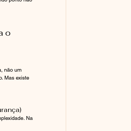
 o 
a, não um 
. Mas existe 
urança)
plexidade. Na 