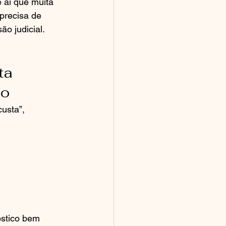
 aí que muita 
precisa de 
o judicial.
ta 
co
usta”, 
óstico bem 