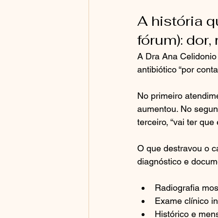
A história q
fórum): dor,
A Dra Ana Celidonio
antibiótico “por cont
No primeiro atendime
aumentou. No segund
terceiro, “vai ter que 
O que destravou o ca
diagnóstico e docum
Radiografia mos
Exame clínico in
Histórico e men