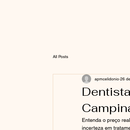
All Posts
apmcelidonio
26 de
Dentist
Campina
Entenda o preço real
incerteza em tratam