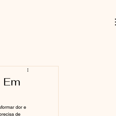
o Em
formar dor e 
recisa de 