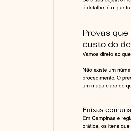
é detalhe: é o que t
Provas que 
custo do d
Vamos direto ao que
Não existe um númer
procedimento. O preç
um mapa claro do q
Faixas comuns
Em Campinas e regiã
prática, os itens qu