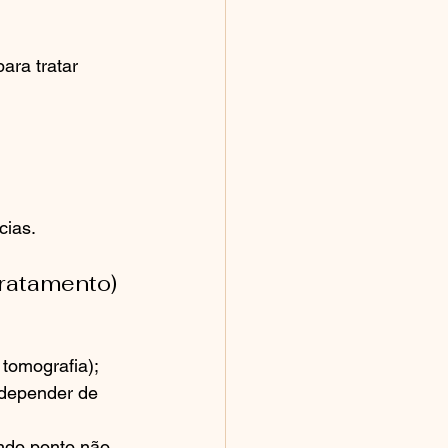
ara tratar 
cias.
tratamento)
 tomografia);
 depender de 
undo ponto não 