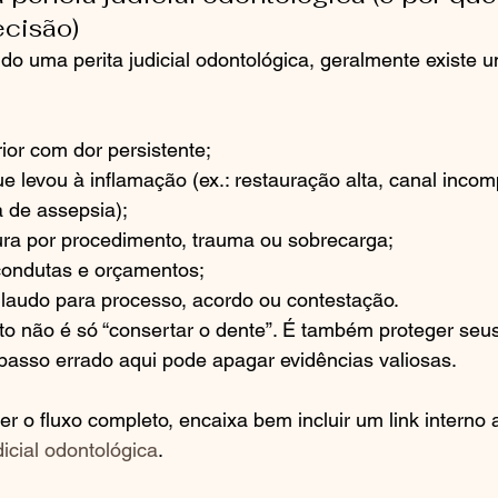
cisão)
o uma perita judicial odontológica, geralmente existe u
ior com dor persistente;
 levou à inflamação (ex.: restauração alta, canal incomp
a de assepsia);
tura por procedimento, trauma ou sobrecarga;
condutas e orçamentos;
laudo para processo, acordo ou contestação.
o não é só “consertar o dente”. É também proteger seus 
m passo errado aqui pode apagar evidências valiosas.
r o fluxo completo, encaixa bem incluir um link interno a
dicial odontológica
.