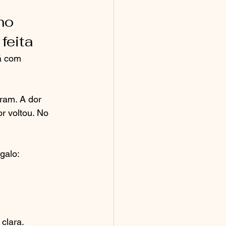
no 
feita
á com 
ram. A dor 
r voltou. No 
galo: 
clara.