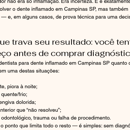
dor não era só inflamação. Era incerteza. E é exatamente
esolver o dente inflamado em Campinas SP, mas também 
 — e, em alguns casos, de prova técnica para uma decisã
ue trava seu resultado: você ten
ço antes de comprar diagnósti
dentista para dente inflamado em Campinas SP quanto c
em uma destas situações:
te, piora à noite;
 quente/frio;
engiva dolorida;
terior que “não resolveu”;
o odontológico, trauma ou falha de procedimento.
o ponto que limita todo o resto — é simples: sem diagn