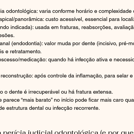
ia odontológica: varia conforme horário e complexidade
apical/panorâmica: custo acessível, essencial para local
ndo indicada): usada em fraturas, reabsorções, avaliaçã
lesões.
nal (endodontia): valor muda por dente (incisivo, pré-mo
s e retratamento.
cesso/medicação: quando há infecção ativa e necessi
econstrução: após controle da inflamação, para selar e 
 o dente é irrecuperável ou há fratura extensa.
 parece “mais barato” no início pode ficar mais caro qua
de estrutura dental ou infecção recorrente.
perícia judicial odontológica (e por que