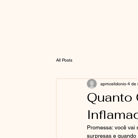
All Posts
apmcelidonio
4 de 
Quanto 
Inflama
Promessa: você vai s
surpresas e quando u