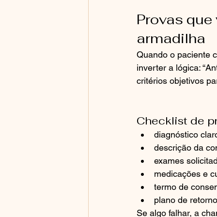
Provas que 
armadilha
Quando o paciente 
inverter a lógica: “A
critérios objetivos p
Checklist de p
diagnóstico clar
descrição da co
exames solicitado
medicações e cu
termo de consen
plano de retorno
Se algo falhar, a ch