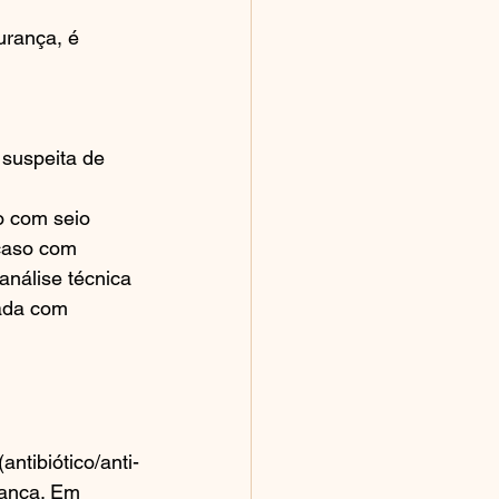
urança, é 
suspeita de 
o com seio 
caso com 
análise técnica 
ada com 
ntibiótico/anti-
rança. Em 