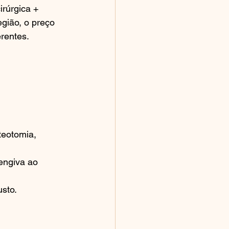
rúrgica + 
gião, o preço 
rentes.
teotomia, 
engiva ao 
sto.