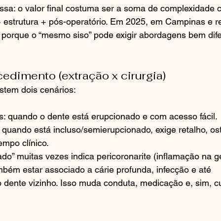
sa: o valor final costuma ser a soma de complexidade ci
 estrutura + pós-operatório. Em 2025, em Campinas e re
 porque o “mesmo siso” pode exigir abordagens bem dife
cedimento (extração x cirurgia)
istem dois cenários:
s: quando o dente está erupcionado e com acesso fácil.
: quando está incluso/semierupcionado, exige retalho, os
empo clínico.
ado” muitas vezes indica pericoronarite (inflamação na g
bém estar associado a cárie profunda, infecção e até 
dente vizinho. Isso muda conduta, medicação e, sim, cu