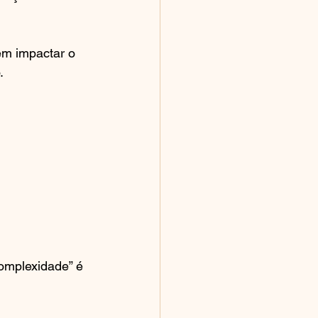
em impactar o 
.
omplexidade” é 