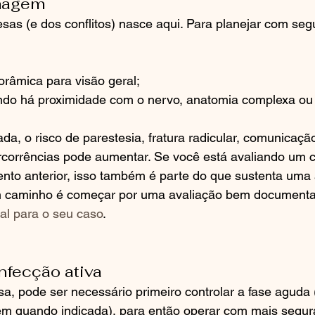
imagem
sas (e dos conflitos) nasce aqui. Para planejar com seg
orâmica para visão geral;
do há proximidade com o nervo, anatomia complexa ou 
, o risco de parestesia, fratura radicular, comunicaçã
ercorrências pode aumentar. Se você está avaliando um 
ento anterior, isso também é parte do que sustenta uma 
m caminho é começar por uma avaliação bem document
nal para o seu caso
.
infecção ativa
a, pode ser necessário primeiro controlar a fase aguda (a
gem quando indicada), para então operar com mais segu