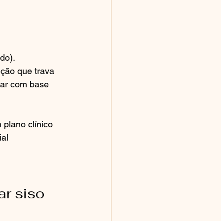
do).
ção que trava 
iar com base 
plano clínico 
al 
r siso 