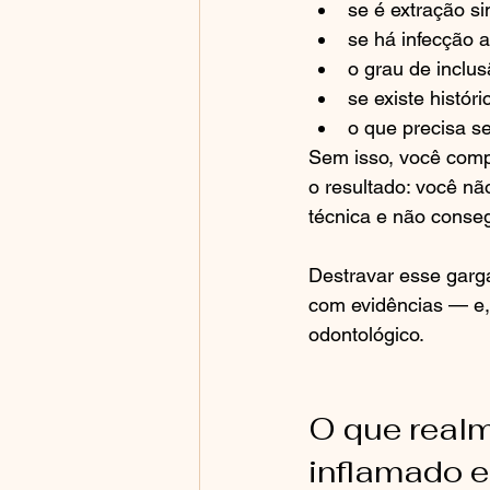
se é extração si
se há infecção a
o grau de inclus
se existe histór
o que precisa se
Sem isso, você compa
o resultado: você n
técnica e não conseg
Destravar esse garg
com evidências — e,
odontológico.
O que realm
inflamado 