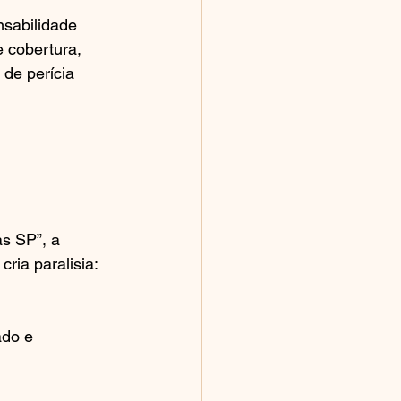
nsabilidade 
 cobertura, 
de perícia 
 
s SP”, a 
ia paralisia: 
ado e 