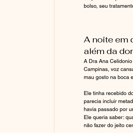
bolso, seu tratamento
A noite em 
além da dor
A Dra Ana Celidonio 
Campinas, voz cansad
mau gosto na boca e
Ele tinha recebido d
parecia incluir meta
havia passado por um
Ele queria saber: q
não fazer do jeito cer