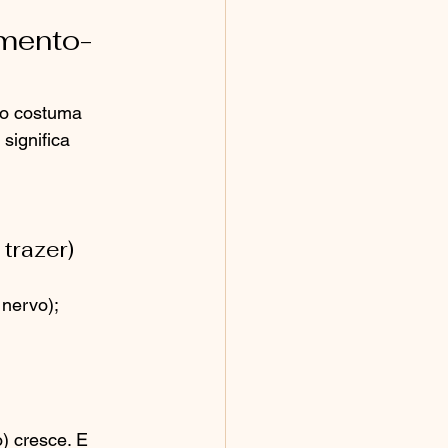
amento-
o costuma 
significa 
trazer)
 nervo);
) cresce. E 