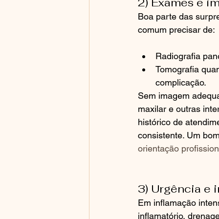
2) Exames e 
Boa parte das surpre
comum precisar de:
Radiografia pan
Tomografia quan
complicação.
Sem imagem adequada
maxilar e outras int
histórico de atendim
consistente. Um bo
orientação profissio
3) Urgência e 
Em inflamação intens
inflamatório, drena