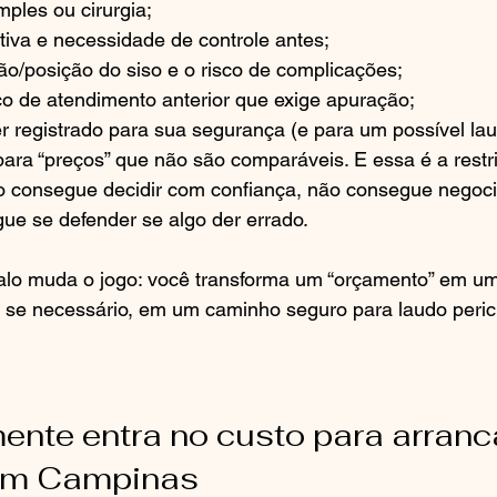
mples ou cirurgia;
tiva e necessidade de controle antes;
ão/posição do siso e o risco de complicações;
ico de atendimento anterior que exige apuração;
r registrado para sua segurança (e para um possível lau
ra “preços” que não são comparáveis. E essa é a restri
ão consegue decidir com confiança, não consegue negoc
ue se defender se algo der errado.
alo muda o jogo: você transforma um “orçamento” em um 
 se necessário, em um caminho seguro para laudo perici
ente entra no custo para arranca
em Campinas