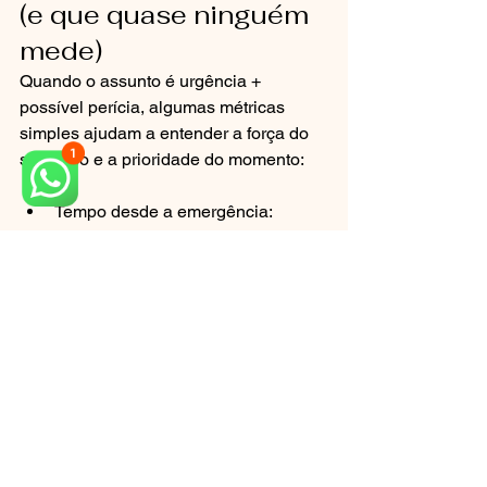
(e que quase ninguém 
mede)
Quando o assunto é urgência + 
possível perícia, algumas métricas 
simples ajudam a entender a força do 
seu caso e a prioridade do momento:
Tempo desde a emergência: 
quanto mais recente, mais fácil 
captar evidências úteis.
Qualidade do prontuário: existe 
anamnese, diagnóstico presumido, 
conduta e orientação?
Existência de imagens: 
radiografias e fotos têm data, 
identificação e legibilidade?
Evolução dos sintomas: piora 
progressiva sugere necessidade 