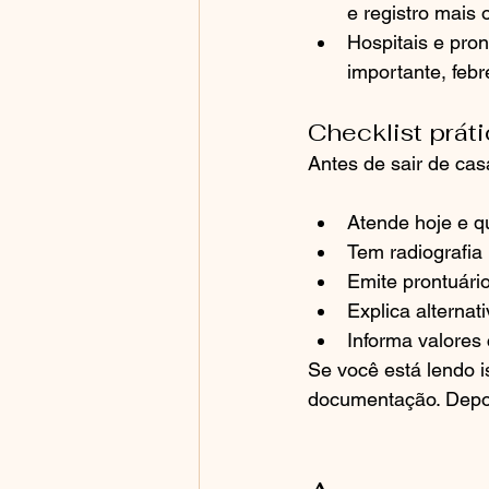
e registro mais
Hospitais e pro
importante, febr
Checklist prát
Antes de sair de ca
Atende hoje e q
Tem radiografia
Emite prontuário
Explica alternat
Informa valores 
Se você está lendo i
documentação. Depoi