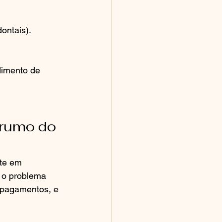
dontais).
dimento de 
 rumo do 
te em 
 o problema 
 pagamentos, e 