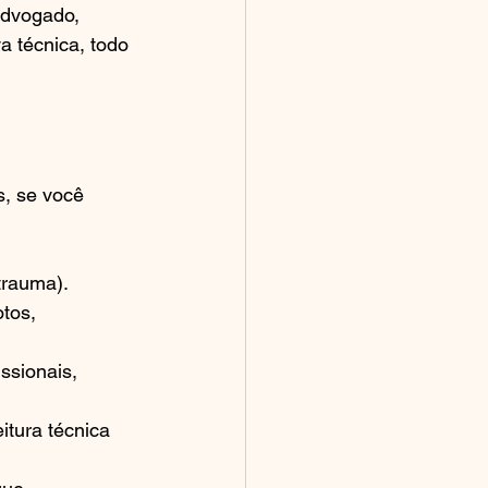
advogado, 
a técnica, todo 
s, se você 
trauma).
tos, 
ssionais, 
itura técnica 