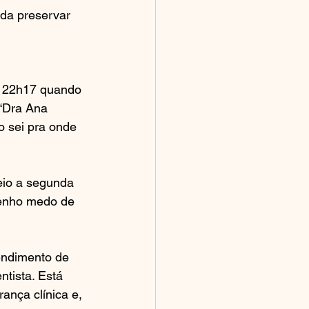
nda preservar 
am 22h17 quando 
 “Dra Ana 
 sei pra onde 
eio a segunda 
Tenho medo de 
endimento de 
tista. Está 
nça clínica e, 