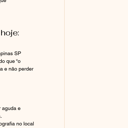
que 
hoje: 
mpinas SP 
do que “o 
a e não perder 
r aguda e 
.
grafia no local 