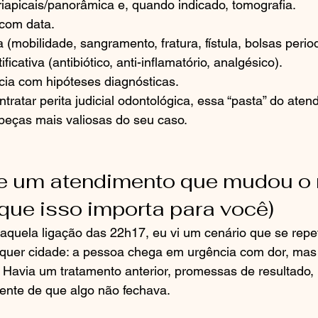
riapicais/panorâmica e, quando indicado, tomografia.
 com data.
a (mobilidade, sangramento, fratura, fístula, bolsas perio
ificativa (antibiótico, anti-inflamatório, analgésico).
cia com hipóteses diagnósticas.
tratar perita judicial odontológica, essa “pasta” do aten
peças mais valiosas do seu caso.
de um atendimento que mudou o
 que isso importa para você)
aquela ligação das 22h17, eu vi um cenário que se repe
uer cidade: a pessoa chega em urgência com dor, mas
 Havia um tratamento anterior, promessas de resultado,
nte de que algo não fechava.