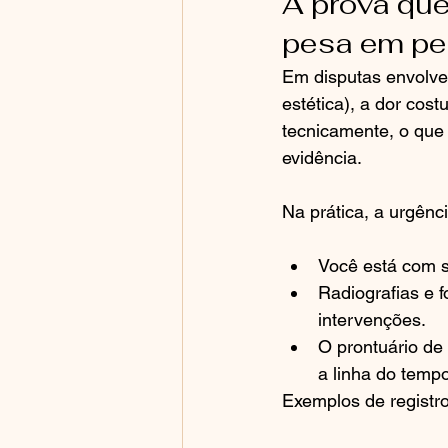
A prova que
pesa em per
Em disputas envolven
estética), a dor cost
tecnicamente, o que
evidência.
Na prática, a urgênc
Você está com si
Radiografias e f
intervenções.
O prontuário de 
a linha do tempo
Exemplos de registro