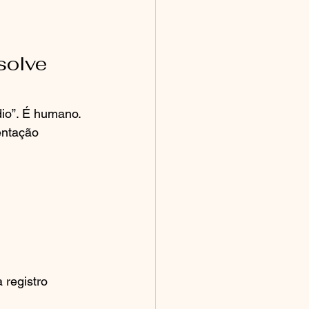
solve 
io”. É humano. 
entação 
 registro 