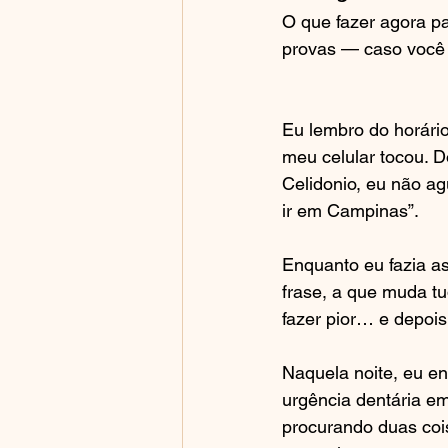
O que fazer agora pa
provas — caso você p
Eu lembro do horário
meu celular tocou. D
Celidonio, eu não a
ir em Campinas”.
Enquanto eu fazia a
frase, a que muda tu
fazer pior… e depois
Naquela noite, eu e
urgência dentária e
procurando duas cois