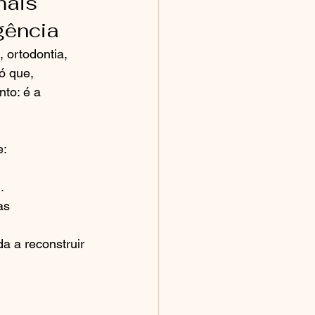
mais 
rgência
 ortodontia, 
ó que, 
to: é a 
e:
.
as 
a a reconstruir 