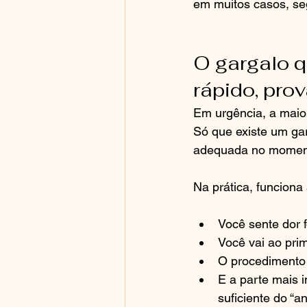
em muitos casos, seg
O gargalo q
rápido, pro
Em urgência, a maio
Só que existe um gar
adequada no moment
Na prática, funciona
Você sente dor f
Você vai ao prim
O procedimento é
E a parte mais i
suficiente do “an