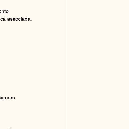
ento 
ica associada.
air com 