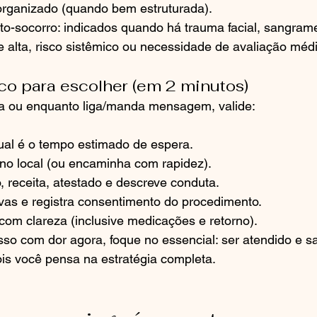
 organizado (quando bem estruturada).
nto-socorro: indicados quando há trauma facial, sangram
e alta, risco sistêmico ou necessidade de avaliação méd
ico para escolher (em 2 minutos)
sa ou enquanto liga/manda mensagem, valide:
ual é o tempo estimado de espera.
 no local (ou encaminha com rapidez).
, receita, atestado e descreve conduta.
ivas e registra consentimento do procedimento.
com clareza (inclusive medicações e retorno).
sso com dor agora, foque no essencial: ser atendido e s
s você pensa na estratégia completa.