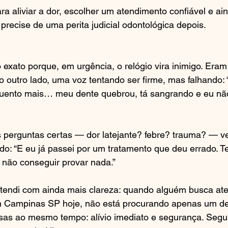
ra aliviar a dor, escolher um atendimento confiável e ai
recise de uma perita judicial odontológica depois.
 exato porque, em urgência, o relógio vira inimigo. Er
o outro lado, uma voz tentando ser firme, mas falhando:
guento mais… meu dente quebrou, tá sangrando e eu não
s perguntas certas — dor latejante? febre? trauma? — v
do: “E eu já passei por um tratamento que deu errado. 
 não conseguir provar nada.”
ntendi com ainda mais clareza: quando alguém busca at
m Campinas SP hoje, não está procurando apenas um den
as ao mesmo tempo: alívio imediato e segurança. Segura