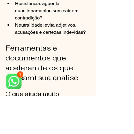
Resistência: aguenta 
questionamentos sem cair em 
contradição?
Neutralidade: evita adjetivos, 
acusações e certezas indevidas?
Ferramentas e 
documentos que 
aceleram (e os que 
atrasam) sua análise
O que ajuda muito
Prontuário completo (anamnese, 
plano, evolução, intercorrências).
Radiografias/TC e laudos, com 
datas.
Fotos intraorais com boa 