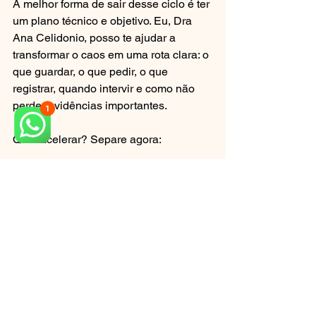
A melhor forma de sair desse ciclo é ter 
um plano técnico e objetivo. Eu, Dra 
Ana Celidonio, posso te ajudar a 
transformar o caos em uma rota clara: o 
que guardar, o que pedir, o que 
registrar, quando intervir e como não 
perder evidências importantes.
Quer acelerar? Separe agora:
radiografias/tomografias (se tiver),
notas fiscais/recibos e contrato,
conversas relevantes (WhatsApp/e-
mail),
datas aproximadas do tratamento,
fotos do ocorrido.
Para um link interno final antes do CTA, 
aqui fica um encaixe natural: 
fale com 
nossa equipe e entenda os próximos 