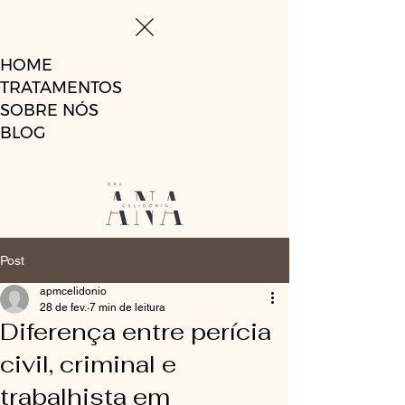
HOME
TRATAMENTOS
SOBRE NÓS
BLOG
Post
apmcelidonio
28 de fev.
7 min de leitura
Diferença entre perícia
civil, criminal e
trabalhista em