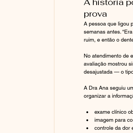
A história p
prova
A pessoa que ligou p
semanas antes. “Era
ruim, e então o dent
No atendimento de e
avaliação mostrou si
desajustada — o tipo
A Dra Ana seguiu uma
organizar a informaçã
exame clínico ob
imagem para con
controle da dor 