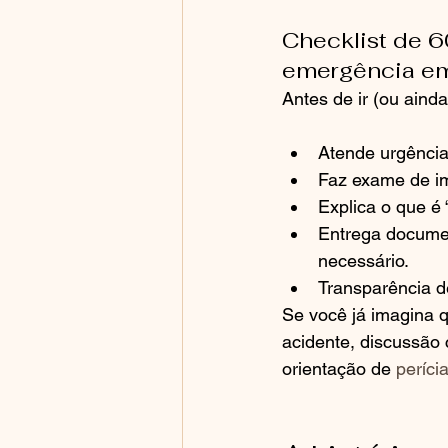
Checklist de 6
emergência e
Antes de ir (ou ainda
Atende urgência
Faz exame de im
Explica o que é 
Entrega document
necessário.
Transparência d
Se você já imagina q
acidente, discussão 
orientação de 
períci