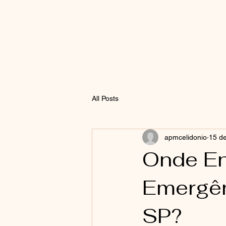
All Posts
apmcelidonio
15 de
Onde En
Emergên
SP?