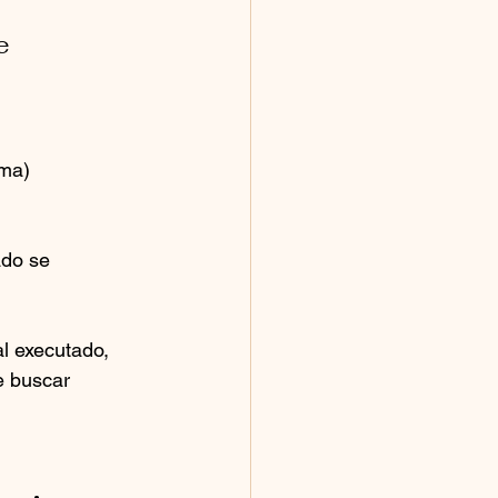
e 
uma)
ado se 
l executado, 
e buscar 