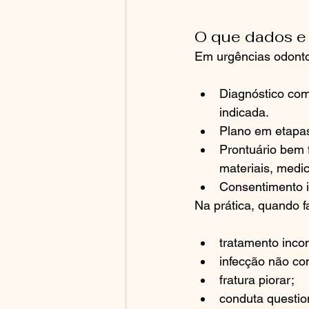
O que dados e 
Em urgências odonto
Diagnóstico com
indicada.
Plano em etapas:
Prontuário bem f
materiais, medi
Consentimento in
Na prática, quando f
tratamento inco
infecção não con
fratura piorar;
conduta questio