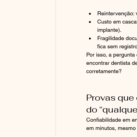
Reintervenção: 
Custo em cascata
implante).
Fragilidade docu
fica sem registr
Por isso, a pergunta
encontrar dentista 
corretamente?
Provas que 
do “qualque
Confiabilidade em em
em minutos, mesmo n