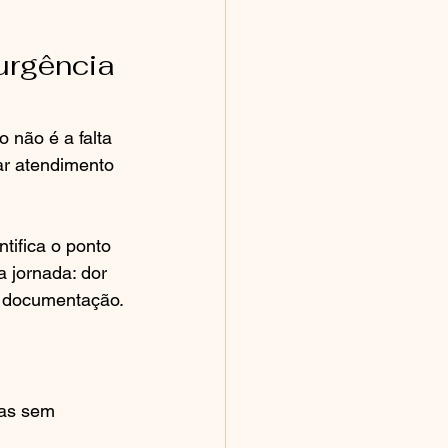
urgência 
não é a falta 
ar atendimento 
ifica o ponto 
a jornada: dor 
 documentação.
as sem 