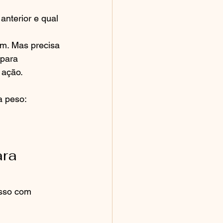
anterior e qual 
ém. Mas precisa 
 para 
 ação.
 peso: 
ra 
isso com 