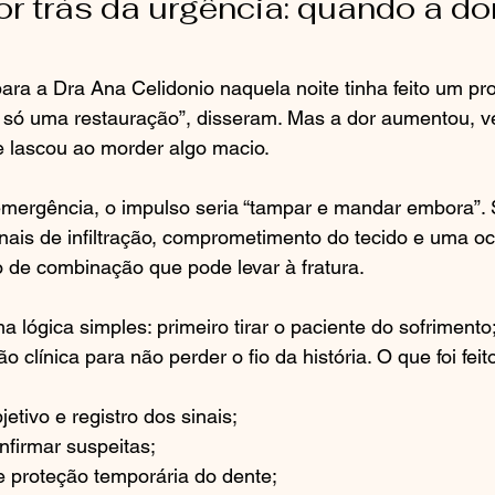
or trás da urgência: quando a dor
ara a Dra Ana Celidonio naquela noite tinha feito um pr
 só uma restauração”, disseram. Mas a dor aumentou, v
e lascou ao morder algo macio.
mergência, o impulso seria “tampar e mandar embora”. 
nais de infiltração, comprometimento do tecido e uma oc
 de combinação que pode levar à fratura.
 lógica simples: primeiro tirar o paciente do sofrimento;
o clínica para não perder o fio da história. O que foi feit
jetivo e registro dos sinais;
firmar suspeitas;
e proteção temporária do dente;