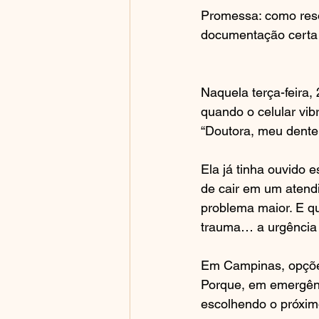
Promessa: como resol
documentação certa q
Naquela terça-feira,
quando o celular vib
“Doutora, meu dente
Ela já tinha ouvido 
de cair em um atendi
problema maior. E qu
trauma… a urgência 
Em Campinas, opções 
Porque, em emergênc
escolhendo o próximo 