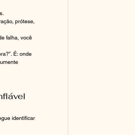
s.
ração, prótese, 
e falha, você 
ra?”. É: onde 
cumente 
fiável 
ue identificar 