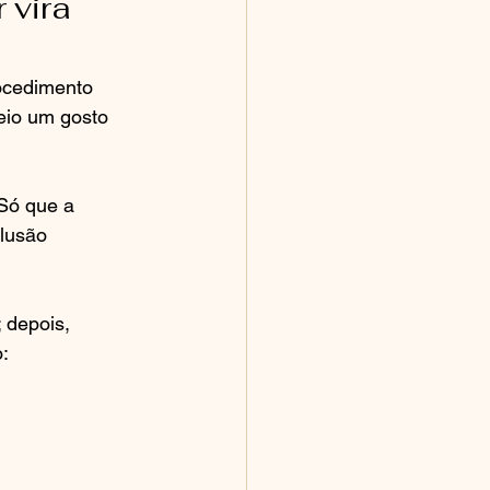
 vira 
ocedimento 
eio um gosto 
Só que a 
lusão 
 depois, 
o: