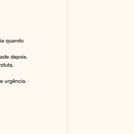
fia quando 
dade depois.
nduta, 
de urgência.