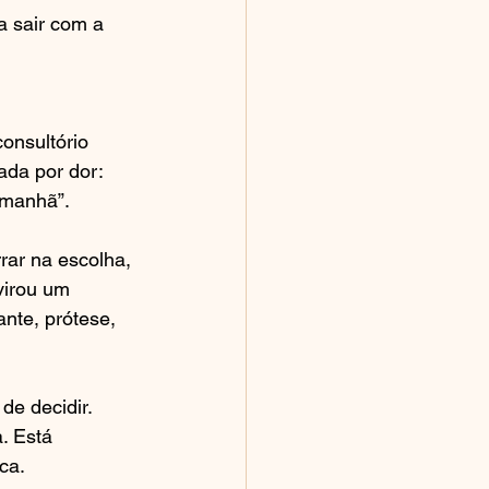
a sair com a 
onsultório 
ada por dor: 
amanhã”.
rar na escolha, 
virou um 
nte, prótese, 
de decidir. 
. Está 
ca.