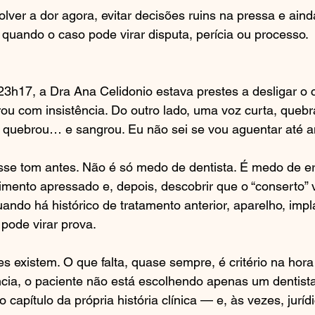
ver a dor agora, evitar decisões ruins na pressa e aind
uando o caso pode virar disputa, perícia ou processo.
 23h17, a Dra Ana Celidonio estava prestes a desligar o c
rou com insistência. Do outro lado, uma voz curta, quebr
 quebrou… e sangrou. Eu não sei se vou aguentar até 
esse tom antes. Não é só medo de dentista. É medo de er
mento apressado e, depois, descobrir que o “conserto” 
ando há histórico de tratamento anterior, aparelho, impla
pode virar prova.
existem. O que falta, quase sempre, é critério na hora 
ia, o paciente não está escolhendo apenas um dentista
capítulo da própria história clínica — e, às vezes, jurídi