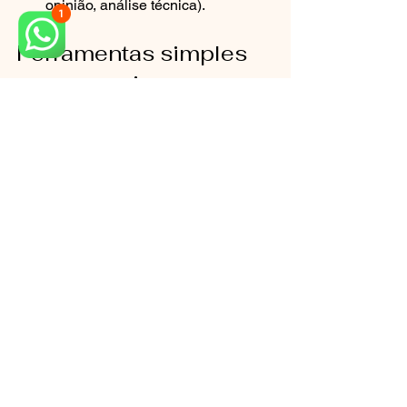
opinião, análise técnica).
Ferramentas simples 
para organizar seu 
caso (sem complicar)
Pasta no celular com subpastas: 
“Exames”, “Recibos”, “Fotos”, 
“Mensagens”.
Documento com linha do tempo 
(data → evento → sintoma → 
conduta).
Backup em nuvem para não 
perder arquivos.
Fotos com boa luz e data 
aproximada (quando relevante).
Isso parece básico — e é justamente 
por ser básico que quase ninguém faz 
sob estresse. Só que é o básico que 