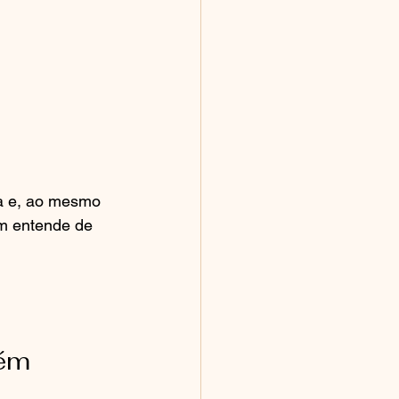
ia e, ao mesmo 
em entende de 
ém 