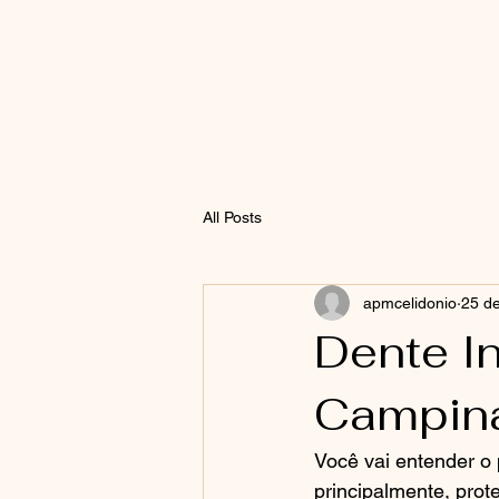
All Posts
apmcelidonio
25 de
Dente I
Campina
Você vai entender o p
principalmente, prot