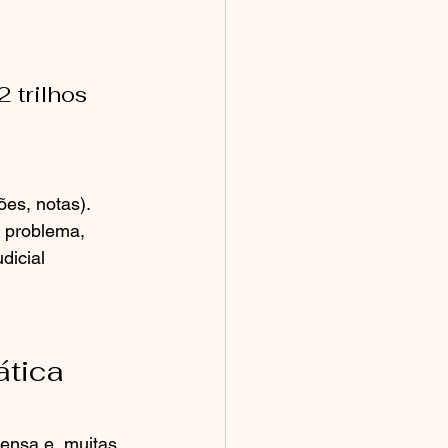
 trilhos
ões, notas).
o problema, 
dicial 
ática 
tensa e, muitas 