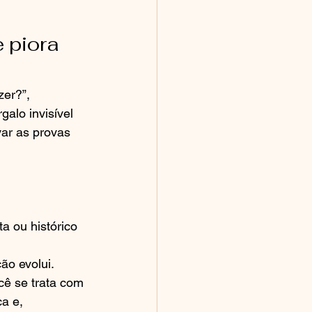
 piora 
er?”, 
alo invisível 
var as provas 
a ou histórico 
ão evolui.
ocê se trata com 
a e, 