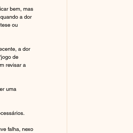
ficar bem, mas 
 quando a dor 
ótese ou 
cente, a dor 
“jogo de 
m revisar a 
cer uma 
ecessários.
ve falha, nexo 