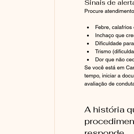
Sinais de aler
Procure atendimento
Febre, calafrios 
Inchaço que cre
Dificuldade para 
Trismo (dificuld
Dor que não ce
Se você está em Camp
tempo, iniciar a doc
avaliação de condut
A história 
procediment
responde