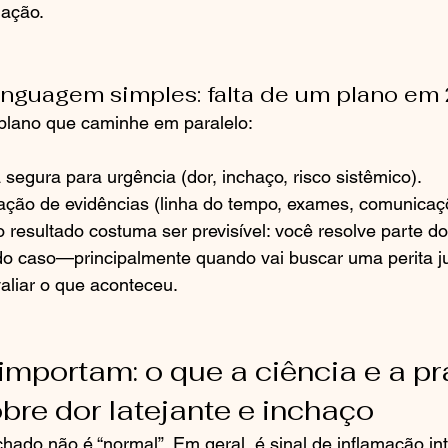
 ação.
inguagem simples: falta de um plano em 2
plano que caminhe em paralelo:
a segura para urgência (dor, inchaço, risco sistêmico).
ização de evidências (linha do tempo, exames, comunicaç
 resultado costuma ser previsível: você resolve parte d
o caso—principalmente quando vai buscar uma perita ju
aliar o que aconteceu.
importam: o que a ciência e a pr
re dor latejante e inchaço
chado não é “normal”. Em geral, é sinal de inflamação in