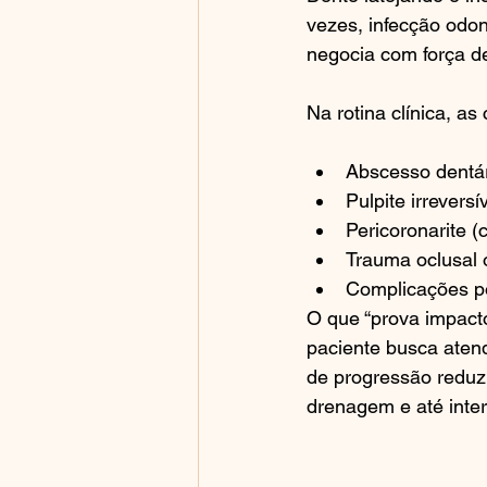
vezes, infecção odon
negocia com força d
Na rotina clínica, a
Abscesso dentári
Pulpite irreversí
Pericoronarite 
Trauma oclusal o
Complicações pó
O que “prova impact
paciente busca atend
de progressão reduz
drenagem e até inte