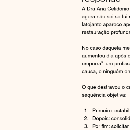
A Dra Ana Celidonio 
agora não sei se fui
latejante aparece ap
restauração profund
No caso daquela men
aumentou dia após di
empurra”: um profiss
causa, e ninguém en
O que destravou o ca
sequência objetiva:
Primeiro: estab
Depois: consoli
Por fim: solicit