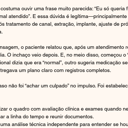
costuma ouvir uma frase muito parecida: “Eu só queria 
 mal atendido”. E essa dúvida é legítima—principalmente
ós tratamento de canal, extração, implante, ajuste de pr
a.
sagem, o paciente relatou que, após um atendimento re
a. O inchaço veio depois. E, no meio disso, começou o 
ional dizia que era “normal”, outro sugeria medicação se
tregava um plano claro com registros completos.
so não foi “achar um culpado” no impulso. Foi estabele
ilizar o quadro com avaliação clínica e exames quando n
dar a linha do tempo e reunir documentos.
ar uma análise técnica independente para entender se hou