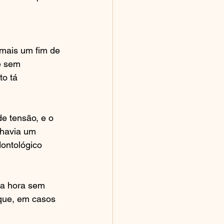
 mais um fim de 
e sem 
to tá 
e tensão, e o 
 havia um 
ontológico 
da hora sem 
que, em casos 