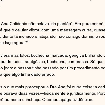
.
 Ana Celidonio não estava “de plantão”. Era para ser só
é que o celular vibrou com uma mensagem curta, quas
 dente tá inchado e latejando, não consigo dormir, o ros
u faço agora?”
vieram as fotos: bochecha marcada, gengiva brilhando d
ntou de tudo—analgésico, bochecho, compressa. Só que
o jogo: a pessoa tinha passado por um procedimento od
a que algo tinha dado errado.
mas o que mais preocupou a Dra Ana foi outra coisa: a ca
te piorava duas vezes—fisicamente e juridicamente. Por
só aumenta o inchaço. O tempo apaga evidências.