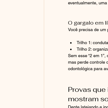
eventualmente, uma
O gargalo em l
Você precisa de um 
Trilho 1: condut
Trilho 2: organ
Sem esse “2 em 1”, o
mas perde controle d
odontológica para av
Provas que 
mostram sob
Dente latejando e in