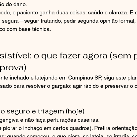
ão do dano.
cedo, o paciente ganha duas coisas: saúde e clareza. E c
segura—seguir tratando, pedir segunda opinião formal, 
dico com base técnica.
sistível: o que fazer agora (sem 
prova)
nte inchado e latejando em Campinas SP, siga este pla
sado para resolver o gargalo: agir rápido e preservar o 
o seguro e triagem (hoje)
 gengiva e não faça perfurações caseiras.
e piorar o inchaço em certos quadros). Prefira orientação
s: quando começou, o que piora, se lateja, se irradia, se