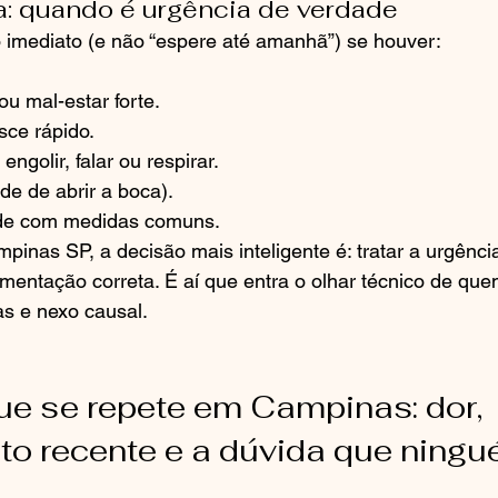
ta: quando é urgência de verdade
 imediato (e não “espere até amanhã”) se houver:
ou mal-estar forte.
sce rápido.
engolir, falar ou respirar.
ade de abrir a boca).
de com medidas comuns.
inas SP, a decisão mais inteligente é: tratar a urgênc
umentação correta. É aí que entra o olhar técnico de qu
as e nexo causal.
que se repete em Campinas: dor, 
o recente e a dúvida que ningu