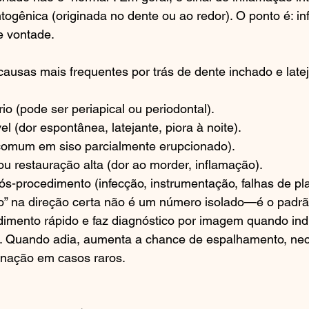
togênica (originada no dente ou ao redor). O ponto é: in
e vontade.
s causas mais frequentes por trás de dente inchado e lat
o (pode ser periapical ou periodontal).
vel (dor espontânea, latejante, piora à noite).
(comum em siso parcialmente erupcionado).
u restauração alta (dor ao morder, inflamação).
s-procedimento (infecção, instrumentação, falhas de pl
o” na direção certa não é um número isolado—é o padrã
imento rápido e faz diagnóstico por imagem quando indi
. Quando adia, aumenta a chance de espalhamento, ne
rnação em casos raros.