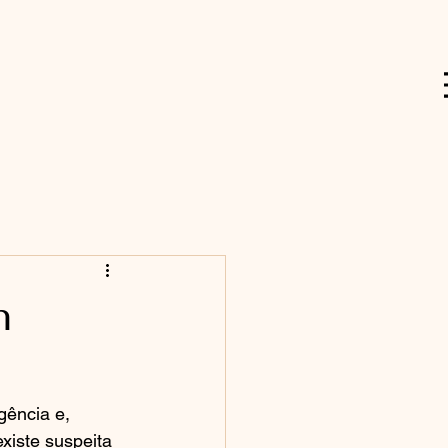
m
gência e, 
xiste suspeita 