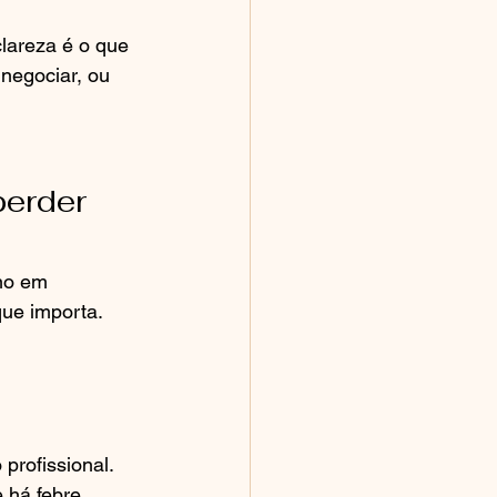
lareza é o que 
negociar, ou 
perder 
no em 
que importa.
 profissional.
 há febre.