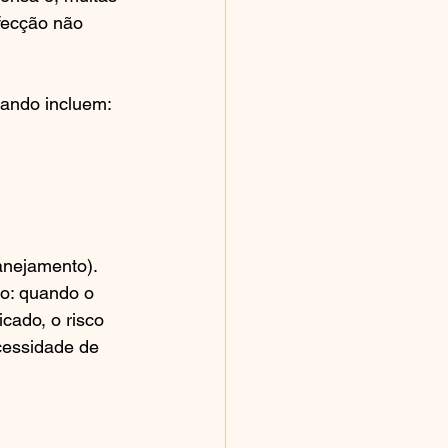
fecção não 
ejando incluem:
anejamento).
o: quando o 
cado, o risco 
cessidade de 