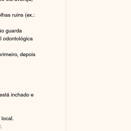
has ruins (ex.: 
ão guarda 
l odontológica 
rimeiro, depois 
está inchado e 
 local.
.