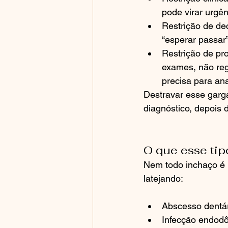
pode virar urgên
Restrição de dec
“esperar passar”
Restrição de pr
exames, não reg
precisa para ana
Destravar esse garga
diagnóstico, depois 
O que esse tip
Nem todo inchaço é 
latejando:
Abscesso dentári
Infecção endodôn