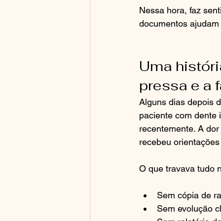
Nessa hora, faz sent
documentos ajudam a
Uma históri
pressa e a f
Alguns dias depois 
paciente com dente i
recentemente. A dor n
recebeu orientações
O que travava tudo n
Sem cópia de rad
Sem evolução clí