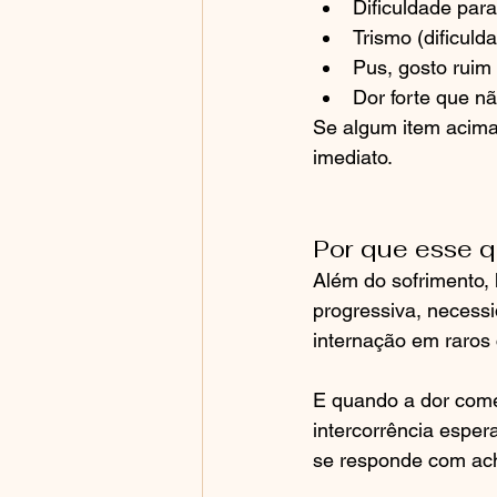
Dificuldade para
Trismo (dificuld
Pus, gosto ruim
Dor forte que 
Se algum item acima 
imediato.
Por que esse q
Além do sofrimento, h
progressiva, necessi
internação em raros
E quando a dor come
intercorrência espe
se responde com ach