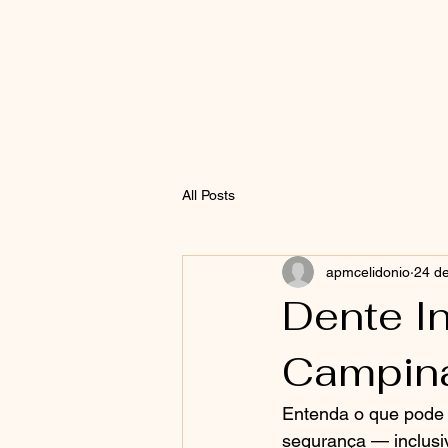
All Posts
apmcelidonio
24 de
Dente I
Campina
Entenda o que pode e
segurança — inclusiv