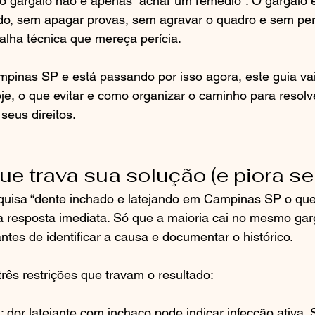
 o gargalo não é apenas “achar um remédio”. O gargalo 
ido, sem apagar provas, sem agravar o quadro e sem pe
falha técnica que mereça perícia.
inas SP e está passando por isso agora, este guia vai 
oje, o que evitar e como organizar o caminho para resolve
seus direitos.
ue trava sua solução (e piora se
isa “dente inchado e latejando em Campinas SP o que 
resposta imediata. Só que a maioria cai no mesmo garga
ntes de identificar a causa e documentar o histórico.
 três restrições que travam o resultado:
a: dor latejante com inchaço pode indicar infecção ativa. 