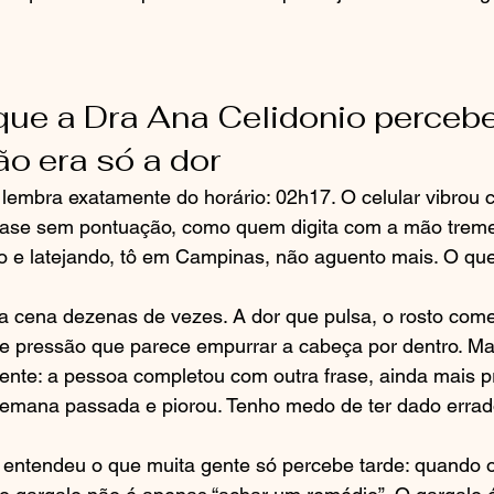
que a Dra Ana Celidonio percebe
o era só a dor
 lembra exatamente do horário: 02h17. O celular vibrou
ase sem pontuação, como quem digita com a mão tremen
o e latejando, tô em Campinas, não aguento mais. O que
ssa cena dezenas de vezes. A dor que pulsa, o rosto com
de pressão que parece empurrar a cabeça por dentro. Ma
erente: a pessoa completou com outra frase, ainda mais 
semana passada e piorou. Tenho medo de ter dado errad
 entendeu o que muita gente só percebe tarde: quando o