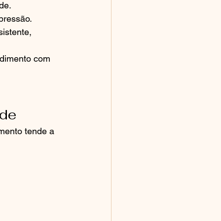
de.
pressão.
istente, 
ndimento com 
ade
mento tende a 