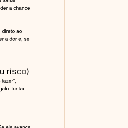
é tomar 
rder a chance 
direto ao 
r a dor e, se 
u risco)
fazer”, 
lo: tentar 
Se ela avança, 