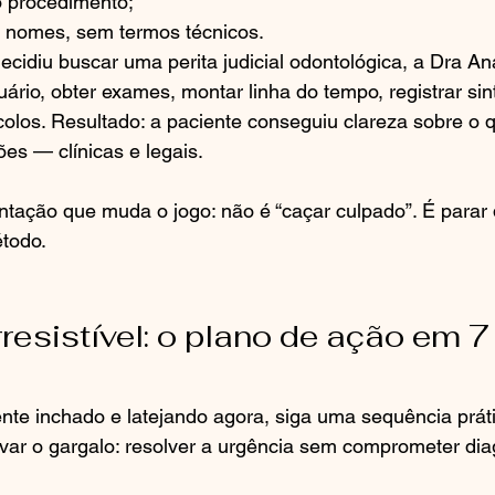
o procedimento;
 nomes, sem termos técnicos.
cidiu buscar uma perita judicial odontológica, a Dra An
uário, obter exames, montar linha do tempo, registrar si
olos. Resultado: a paciente conseguiu clareza sobre o 
es — clínicas e legais.
entação que muda o jogo: não é “caçar culpado”. É parar 
todo.
rresistível: o plano de ação em 
te inchado e latejando agora, siga uma sequência prátic
var o gargalo: resolver a urgência sem comprometer dia