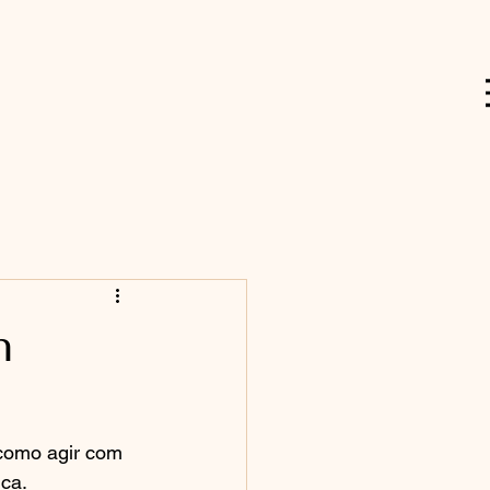
m
 como agir com 
ica.