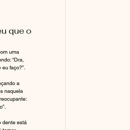
u que o 
 com uma 
do: “Dra, 
 eu faço?”.
eçando a 
s naquela 
preocupante: 
o”.
 dente está 