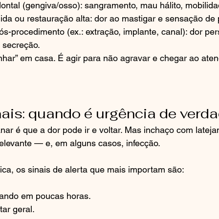
ontal (gengiva/osso): sangramento, mau hálito, mobilida
da ou restauração alta: dor ao mastigar e sensação de 
-procedimento (ex.: extração, implante, canal): dor pers
 secreção.
nhar” em casa. É agir para não agravar e chegar ao ate
nais: quando é urgência de verd
r é que a dor pode ir e voltar. Mas inchaço com lateja
elevante — e, em alguns casos, infecção.
ica, os sinais de alerta que mais importam são:
ando em poucas horas.
ar geral.