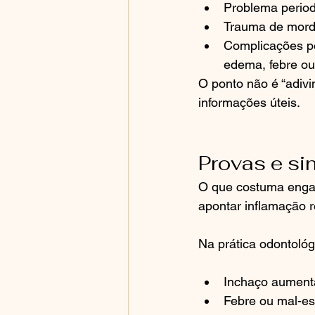
Problema period
Trauma de mordi
Complicações pós
edema, febre ou
O ponto não é “adivi
informações úteis.
Provas e si
O que costuma engana
apontar inflamação r
Na prática odontológ
Inchaço aument
Febre ou mal-est