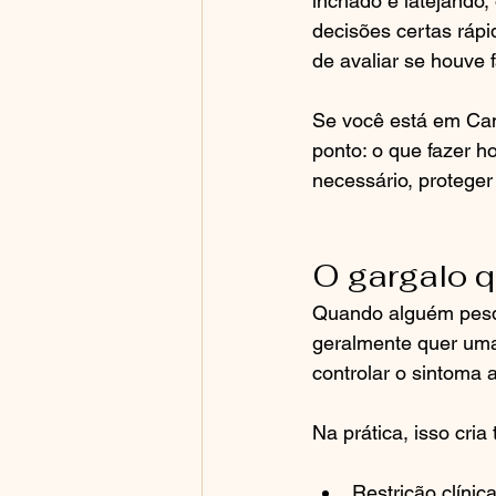
inchado e latejando,
decisões certas ráp
de avaliar se houve 
Se você está em Camp
ponto: o que fazer h
necessário, proteger 
O gargalo q
Quando alguém pesqu
geralmente quer uma 
controlar o sintoma a
Na prática, isso cria
Restrição clínic