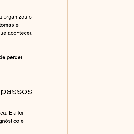
a organizou o 
ntomas e 
que aconteceu 
de perder 
7 passos 
a. Ela foi 
gnóstico e 