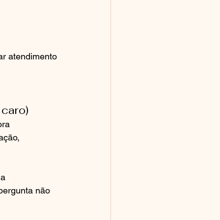
ar atendimento 
 caro)
ora 
ação, 
a 
pergunta não 