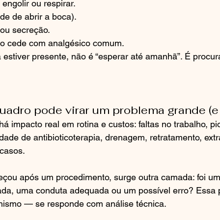
 engolir ou respirar.
ade de abrir a boca).
 ou secreção.
não cede com analgésico comum.
estiver presente, não é “esperar até amanhã”. É procur
uadro pode virar um problema grande (e
á impacto real em rotina e custos: faltas no trabalho, pi
dade de antibioticoterapia, drenagem, retratamento, extr
 casos.
çou após um procedimento, surge outra camada: foi um
rada, uma conduta adequada ou um possível erro? Essa 
ismo — se responde com análise técnica.