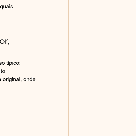
 quais 
r, 
 típico: 
to 
 original, onde 