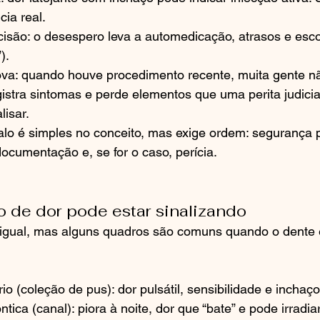
cia real.
isão: o desespero leva a automedicação, atrasos e escol
).
ova: quando houve procedimento recente, muita gente n
istra sintomas e perde elementos que uma perita judicia
lisar.
lo é simples no conceito, mas exige ordem: segurança p
documentação e, se for o caso, perícia.
o de dor pode estar sinalizando
igual, mas alguns quadros são comuns quando o dente 
o (coleção de pus): dor pulsátil, sensibilidade e inchaço
tica (canal): piora à noite, dor que “bate” e pode irradiar