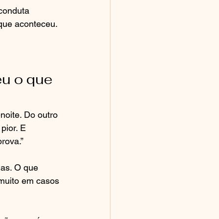
conduta 
 que aconteceu.
u o que 
noite. Do outro 
pior. E 
prova.”
as. O que 
muito em casos 