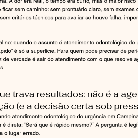
a. A dor era real, o tempo era curto, mas o maior risco 
 de ficar sem caminho: sem prontuário claro, sem exames 
sem critérios técnicos para avaliar se houve falha, impe
istalino: quando o assunto é atendimento odontológico de
ido” é só a superfície. Para quem pode precisar de períci
ez de verdade é sair do atendimento com o que resolve 
s.
ue trava resultados: não é a agen
o (e a decisão certa sob pres
ando atendimento odontológico de urgência em Campina
é direta: “Será que é rápido mesmo?” A pergunta é legí
 o lugar errado.