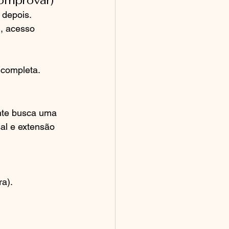
comprovar)
 depois.
, acesso 
ncompleta.
nte busca uma 
sal e extensão 
ra).