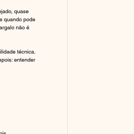
ejado, quase 
te quando pode 
gargalo não é 
lidade técnica. 
epois: entender 
ois.