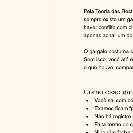
Pela Teoria das Res
sempre existe um ga
haver conflito com cl
apenas achar um den
O gargalo costuma se
Sem isso, você até é
o que houve, compar
Como esse garg
Você sai sem có
Exames ficam “p
Não há registro 
Falta termo de 
Ninguém fecha a