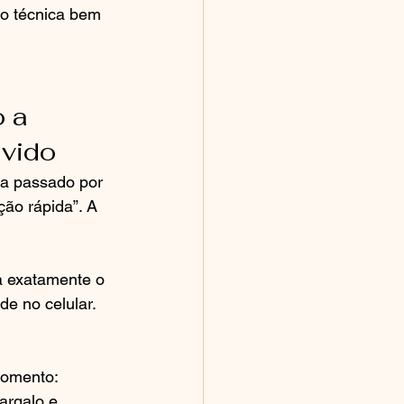
o técnica bem 
 a 
lvido
a passado por 
ão rápida”. A 
a exatamente o 
de no celular. 
momento: 
argalo e 