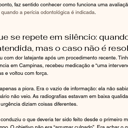
ponto, faz sentido conhecer como funciona uma avaliaçã
 quando a perícia odontológica é indicada
.
que se repete em silêncio: quando
atendida, mas o caso não é reso
 com dor latejante após um procedimento recente. Tinh
ncia em Campinas, recebeu medicação e “uma intervenç
as e voltou com força.
penas a piora. Era o vazio de informação: ela não sabi
tuário não veio. As radiografias estavam em baixa qualida
a urgência diziam coisas diferentes.
conduziu o que deveria ter sido feito desde o primeiro 
mpo. O objetivo não era “arrumar culpado”. Era achar o g