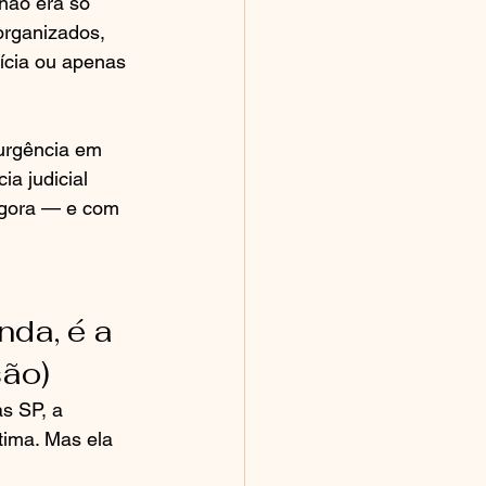
não era só 
organizados, 
rícia ou apenas 
 urgência em 
a judicial 
agora — e com 
da, é a 
são)
s SP, a 
tima. Mas ela 