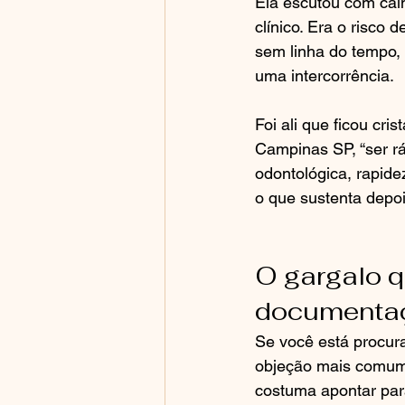
Ela escutou com calm
clínico. Era o risco
sem linha do tempo, 
uma intercorrência.
Foi ali que ficou cr
Campinas SP, “ser ráp
odontológica, rapid
o que sustenta depoi
O gargalo q
documentaçã
Se você está procur
objeção mais comum 
costuma apontar para