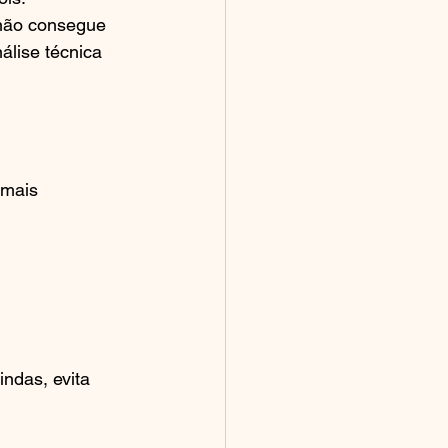
 não consegue 
lise técnica 
“mais 
ndas, evita 