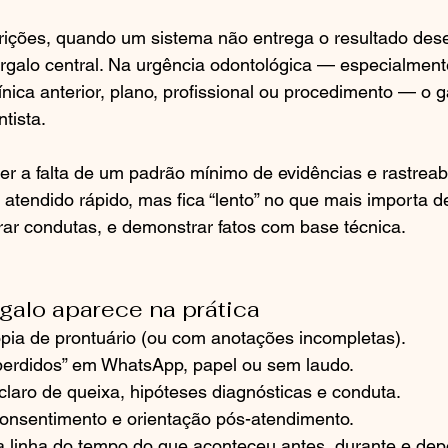
trições, quando um sistema não entrega o resultado des
rgalo central. Na urgência odontológica — especialmen
ínica anterior, plano, profissional ou procedimento — o 
tista.
r a falta de um padrão mínimo de evidências e rastreabi
 atendido rápido, mas fica “lento” no que mais importa d
ar condutas, e demonstrar fatos com base técnica.
alo aparece na prática
pia de prontuário (ou com anotações incompletas).
erdidos” em WhatsApp, papel ou sem laudo.
claro de queixa, hipóteses diagnósticas e conduta.
consentimento e orientação pós-atendimento.
 linha do tempo do que aconteceu antes, durante e dep