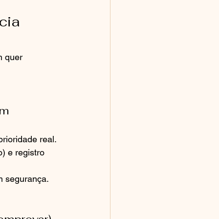
cia 
 quer 
em 
rioridade real.
 e registro 
om segurança.