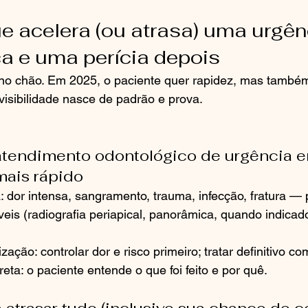
ue acelera (ou atrasa) uma urgên
a e uma perícia depois
no chão. Em 2025, o paciente quer rapidez, mas também
evisibilidade nasce de padrão e prova.
atendimento odontológico de urgência 
ais rápido
: dor intensa, sangramento, trauma, infecção, fratura — p
is (radiografia periapical, panorâmica, quando indicado)
ização: controlar dor e risco primeiro; tratar definitivo c
ta: o paciente entende o que foi feito e por quê.