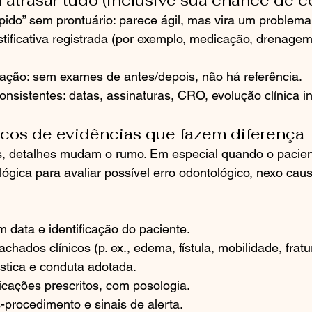
atrasar tudo (inclusive sua chance de 
pido” sem prontuário: parece ágil, mas vira um problema
tificativa registrada (por exemplo, medicação, drenagem
ação: sem exames de antes/depois, não há referência.
nsistentes: datas, assinaturas, CRO, evolução clínica i
cos de evidências que fazem diferença
s, detalhes mudam o rumo. Em especial quando o pacie
ológica para avaliar possível erro odontológico, nexo cau
 data e identificação do paciente.
chados clínicos (p. ex., edema, fístula, mobilidade, fratu
stica e conduta adotada.
icações prescritos, com posologia.
-procedimento e sinais de alerta.