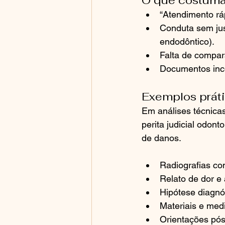
O que costuma 
“Atendimento rá
Conduta sem jus
endodôntico).
Falta de compar
Documentos inco
Exemplos práti
Em análises técnica
perita judicial odont
de danos.
Radiografias com
Relato de dor e a
Hipótese diagnó
Materiais e med
Orientações pós