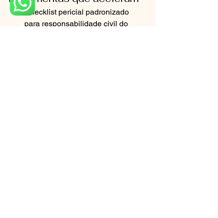
Checklist pericial padronizado 
para responsabilidade civil do 
dentista.
Protocolos de imagem e fotografia 
clínica com comparativos.
Modelos de consentimento 
informado e termo de ciência de 
risco.
Erros comuns que 
derrubam um bom caso
Entrar com ação sem antes 
mapear a prova técnica.
Confundir insatisfação estética 
com erro comprovado.
Ignorar a linha do tempo clínica e 
pular etapas probatórias.
Laudo prolixo, sem metodologia e 