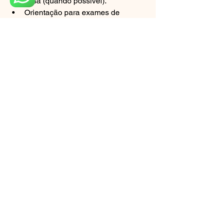
casa (quando possível).
Orientação para exames de 
imagem que realmente agregam 
valor.
Erros comuns que atrasam 
tudo
Esperar “melhorar sozinho” e 
perder o momento de documentar.
Guardar tudo em mensagens 
soltas, sem cronologia e sem 
backup.
Ir direto à ação sem laudo, 
apostando apenas no relato verbal.
Não solicitar prontuário por escrito 
ou aceitar negativa da clínica.
FAQ — Perguntas frequentes