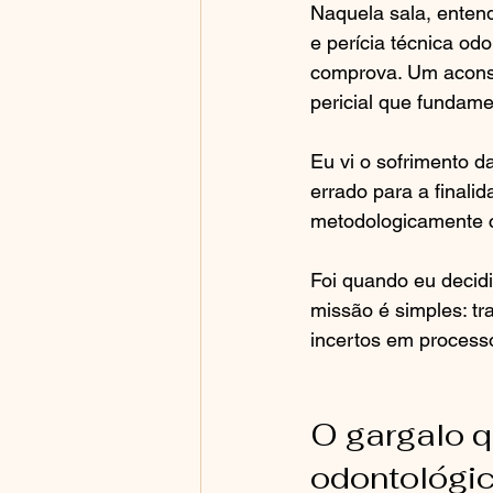
Naquela sala, entend
e perícia técnica od
comprova. Um aconse
pericial que fundam
Eu vi o sofrimento d
errado para a finalid
metodologicamente c
Foi quando eu decidi
missão é simples: tr
incertos em proces
O gargalo q
odontológi