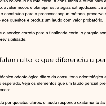
ciso colocá-lo na rota certa. A consultoria é ótima para 
 avaliar riscos e planejar estratégias extrajudiciais. Já a
 é construída para o processo: segue método, preserva 
 aos quesitos e produz um laudo com valor probatório.
o serviço correto para a finalidade certa, o gargalo some
evisibilidade.
alam alto: o que diferencia a per
 técnica odontológica difere da consultoria odontológica 
do esperado. Veja os elementos que um laudo pericial prec
cesso:
do por quesitos claros: o laudo responde exatamente às