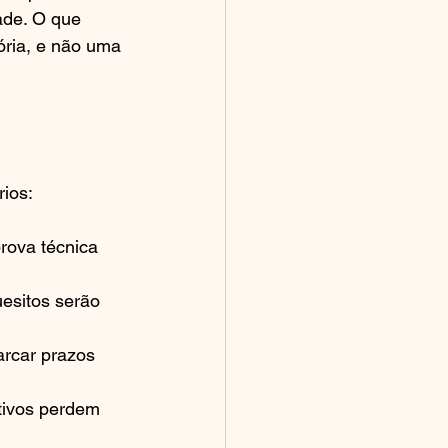
ade. O que 
ória, e não uma 
rios:
rova técnica 
esitos serão 
rcar prazos 
tivos perdem 