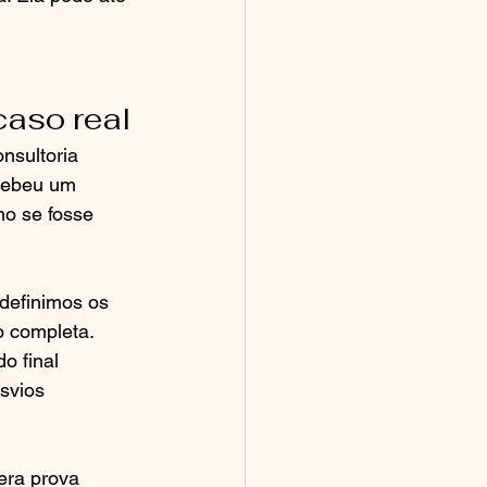
caso real
nsultoria 
cebeu um 
mo se fosse 
definimos os 
o completa. 
o final 
svios 
era prova 