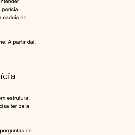
entender 
 perícia 
a cadeia de 
. A partir daí, 
ícia 
em estrutura, 
isa ter para 
 perguntas do 