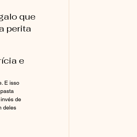
galo que 
 perita 
ícia e 
. E isso 
pasta 
 invés de 
m deles 