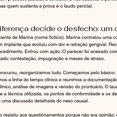
mas quem sustenta a prova é o laudo pericial.
ferença decide o desfecho: um 
nte de Marina (nome fictício). Marina contratou uma co
m implante que evoluiu com dor e retração gengival. Re
rocedimento. Entrou com ação. O parecer foi anexado co
ltado: contestação, impugnação e meses de atraso.
ocurou, reorganizamos tudo. Começamos pelo básico: 
ímos a linha do tempo clínica e reunimos a documentaçã
nico, análise de imagens e revisão do prontuário. O laud
 a técnica utilizada, os pontos de conformidade e os de
 uma discussão detalhada do nexo causal.
o resistiu aos questionamentos porque não era opinião: 