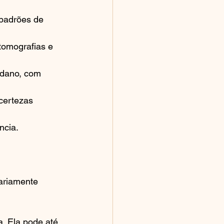
 padrões de 
 tomografias e 
 dano, com 
certezas 
ncia.
ariamente 
a. Ela pode até 