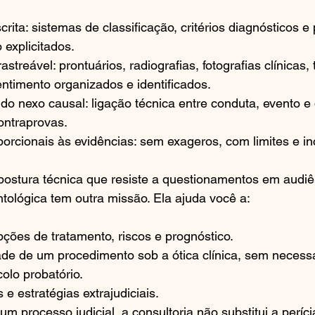
rita: sistemas de classificação, critérios diagnósticos e
explicitados.
treável: prontuários, radiografias, fotografias clínicas,
ntimento organizados e identificados.
 do nexo causal: ligação técnica entre conduta, evento e
contraprovas.
orcionais às evidências: sem exageros, com limites e in
 postura técnica que resiste a questionamentos em audiê
ntológica tem outra missão. Ela ajuda você a:
ões de tratamento, riscos e prognóstico.
dade de um procedimento sob a ótica clínica, sem necess
olo probatório.
 e estratégias extrajudiciais.
m processo judicial, a consultoria não substitui a períci