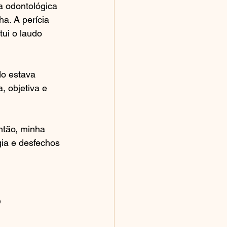
a odontológica 
a. A perícia 
ui o laudo 
do estava 
, objetiva e 
ntão, minha 
ia e desfechos 
 