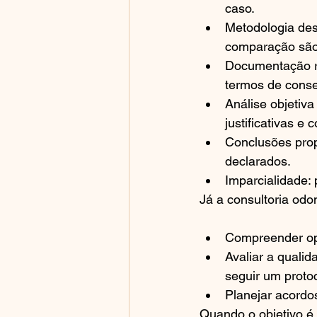
caso.
Metodologia desc
comparação são 
Documentação ras
termos de conse
Análise objetiva
justificativas e 
Conclusões prop
declarados.
Imparcialidade:
Já a consultoria odo
Compreender opç
Avaliar a quali
seguir um protoc
Planejar acordos
Quando o objetivo é u