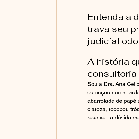
Entenda a d
trava seu p
judicial odo
A história 
consultoria
Sou a Dra. Ana Celido
começou numa tarde
abarrotada de papéis
clareza, recebeu trê
resolveu a dúvida ce