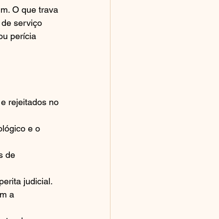
um. O que trava 
 de serviço 
u perícia 
e rejeitados no 
lógico e o 
s de 
rita judicial.
m a 