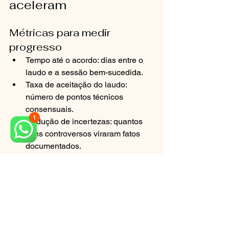
aceleram
Métricas para medir 
progresso
Tempo até o acordo: dias entre o 
laudo e a sessão bem-sucedida.
Taxa de aceitação do laudo: 
número de pontos técnicos 
consensuais.
Redução de incertezas: quantos 
itens controversos viraram fatos 
documentados.
Custo total do conflito: antes e 
depois da perícia odontológica.
Ferramentas que fazem 
diferença
Checklist de prontuário e 