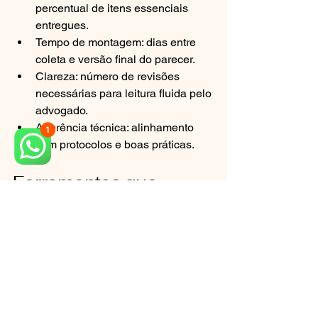
percentual de itens essenciais 
entregues.
Tempo de montagem: dias entre 
coleta e versão final do parecer.
Clareza: número de revisões 
necessárias para leitura fluida pelo 
advogado.
Aderência técnica: alinhamento 
com protocolos e boas práticas.
Ferramentas que 
aceleram seu caso
Checklist de prontuário 
padronizado.
Modelo de linha do tempo em 1 
página.
Banco de imagens com 
metadados e datas.