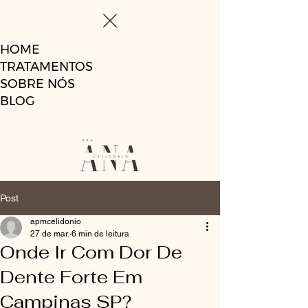
HOME
TRATAMENTOS
SOBRE NÓS
BLOG
Post
apmcelidonio
27 de mar.
6 min de leitura
Onde Ir Com Dor De
Dente Forte Em
Campinas SP?