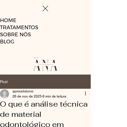
HOME
TRATAMENTOS
SOBRE NÓS
BLOG
Post
apmcelidonio
26 de nov. de 2025
6 min de leitura
O que é análise técnica
de material
odontológico em