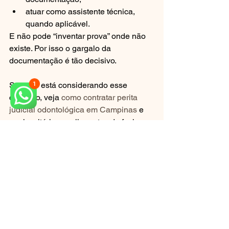
atuar como assistente técnica, 
quando aplicável.
E não pode “inventar prova” onde não 
existe. Por isso o gargalo da 
documentação é tão decisivo.
Se você está considerando esse 
caminho, veja 
como contratar perita 
judicial odontológica em Campinas
 e 
quais critérios avaliar antes de fechar.
Métricas que 
importam: o que 
acompanhar para não 
ficar no escuro
Em emergências odontológicas e 