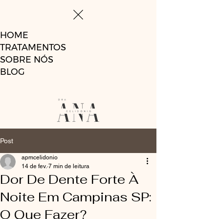
HOME
TRATAMENTOS
SOBRE NÓS
BLOG
Post
apmcelidonio
14 de fev.
7 min de leitura
Dor De Dente Forte À
Noite Em Campinas SP:
O Que Fazer?