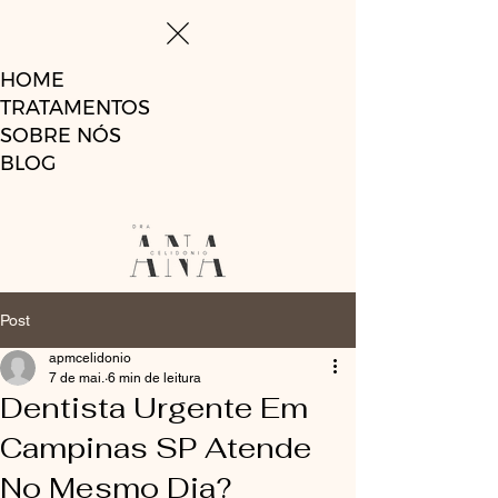
HOME
TRATAMENTOS
SOBRE NÓS
BLOG
Post
apmcelidonio
7 de mai.
6 min de leitura
Dentista Urgente Em
Campinas SP Atende
No Mesmo Dia?