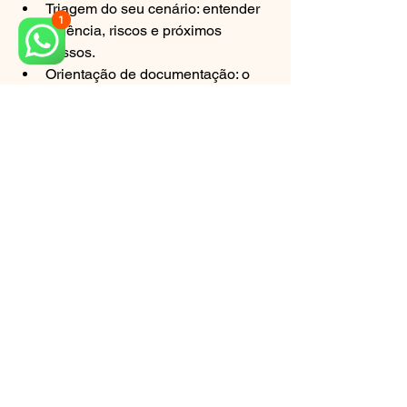
Triagem do seu cenário: entender 
urgência, riscos e próximos 
passos.
Orientação de documentação: o 
que pedir, como organizar, como 
preservar evidências.
Direcionamento para exame e 
registro: o que faz sentido solicitar 
para o seu caso.
Planejamento para laudo: quando 
indicado e como preparar a linha 
do tempo.
Para iniciar, vá direto ao ponto em 
falar 
com a equipe e verificar 
disponibilidade
 e explique em uma 
mensagem: “urgência”, sua dor (0 a 10) 
e se há suspeita de falha em 
tratamento anterior.