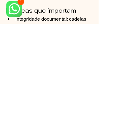
Métricas que importam
Integridade documental: cadeias 
de evidência preservadas e 
verificáveis.
Clareza do nexo causal: relação 
direta entre conduta, risco 
informado e desfecho.
Adequação da conduta: 
alinhamento com boas práticas e 
alternativas clinicamente 
aceitáveis.
Compreensibilidade jurídica: 
linguagem acessível que facilita a 
decisão do juiz.
Ferramentas recomendadas
Checklist de prontuário 