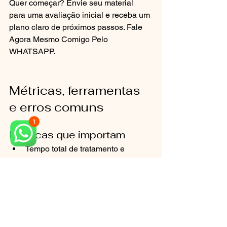
Quer começar? Envie seu material 
para uma avaliação inicial e receba um 
plano claro de próximos passos. Fale 
Agora Mesmo Comigo Pelo 
WHATSAPP.
Métricas, ferramentas 
e erros comuns
Métricas que importam
Tempo total de tratamento e 
intervalos entre consultas.
Procedimentos previstos versus 
procedimentos executados.
Evolução de sintomas: dor, 
mastigação, fala, estética.
Reintervenções, retrabalhos e 