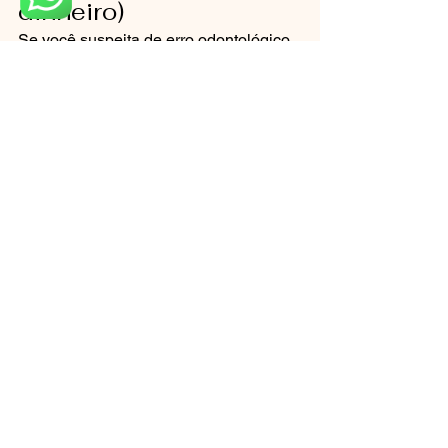
dinheiro)
Se você suspeita de erro odontológico 
e quer agir com segurança, o passo 
mais inteligente é uma avaliação 
técnica inicial focada em 
documentação e viabilidade.
Nessa etapa, o foco é:
Identificar o gargalo (o que está 
faltando de prova).
Dizer exatamente quais 
documentos solicitar e por quê.
Montar uma linha do tempo e um 
mapa de evidências.
Indicar o próximo passo mais 
eficiente (acordo, retratamento, 
laudo, ação).
Agende uma sessão de avaliação 