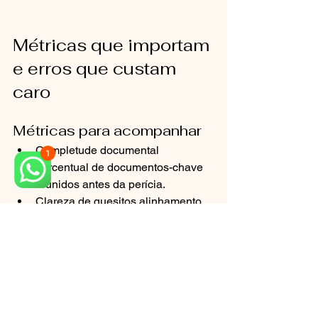
Métricas que importam 
e erros que custam 
caro
Métricas para acompanhar
Completude documental 
percentual de documentos-chave 
reunidos antes da perícia.
Clareza de quesitos alinhamento 
entre advogados e objetivos do 
laudo.
Rastreabilidade quantos anexos 
com identificação e datação 
correta.
Tempo de ciclo dias entre triagem, 